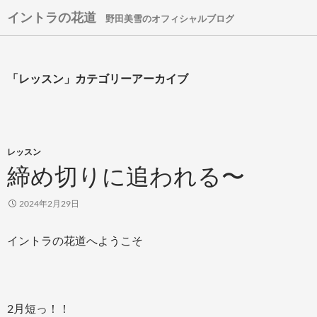
イントラの花道
野田美雪のオフィシャルブログ
コ
ン
テ
ン
「レッスン」カテゴリーアーカイブ
ツ
へ
ス
キ
レッスン
ッ
締め切りに追われる〜
プ
2024年2月29日
イントラの花道へようこそ
2月短っ！！