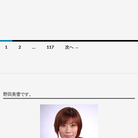
投
1
2
…
117
次へ →
稿
ナ
ビ
ゲ
野田美雪です。
ー
シ
ョ
ン