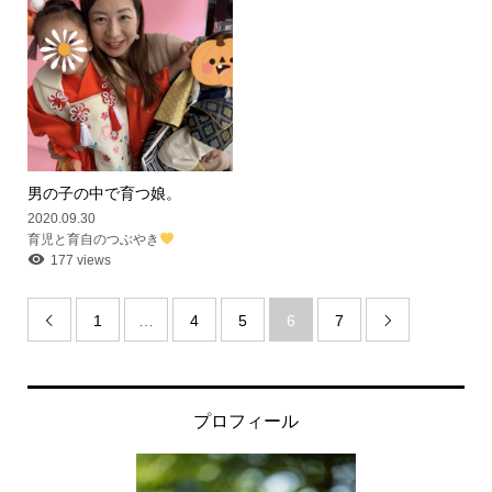
男の子の中で育つ娘。
2020.09.30
育児と育自のつぶやき
177 views
1
…
4
5
6
7


プロフィール