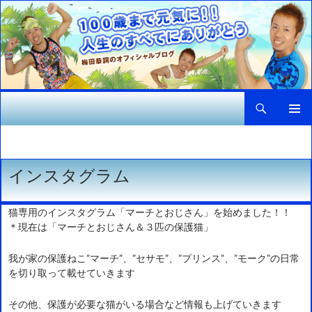
検
１００歳まで元気に！！人生のすべてにありがとう インストラクター梅田恭詞のオフィシャルブログ
索
コ
メインメ
ン
ニュー
テ
ン
インスタグラム
ツ
へ
ス
猫専用のインスタグラム「マーチとおじさん」を始めました！！
キ
＊現在は「マーチとおじさん＆３匹の保護猫」
ッ
プ
我が家の保護ねこ”マーチ”、”セサモ”、”プリンス”、”モーク”の日常
を切り取って載せていきます
その他、保護が必要な猫がいる場合など情報も上げていきます