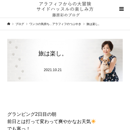
ブログ
ワンコの気持ち
,
アラフィフのつぶやき
旅は楽し。
旅は楽し。
2021.10.21
グランピング2日目の朝
前日とは打って変わって爽やかなお天気
でも寒っ！