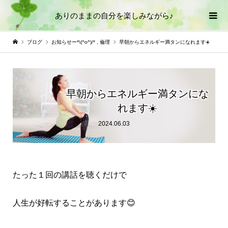
ありのままの自分を楽しみながら♪
ブログ
お知らせー*\(^o^)/*
,
倫理
早朝からエネルギー満タンになれます☀️
早朝からエネルギー満タンにな
れます☀️
2024.06.03
たった１回の講話を聴くだけで
人生が好転することがあります😊