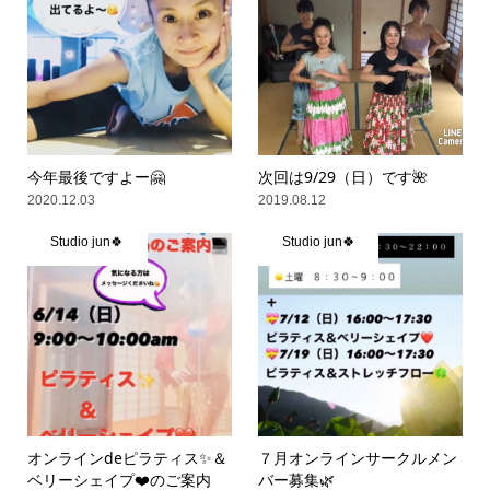
今年最後ですよー🤗
次回は9/29（日）です🌺
2020.12.03
2019.08.12
Studio jun🍀
Studio jun🍀
オンラインdeピラティス✨＆
７月オンラインサークルメン
ベリーシェイプ❤️のご案内
バー募集🌿