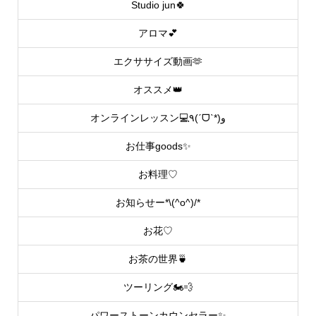
Studio jun🍀
アロマ💕
エクササイズ動画🫶
オススメ👑
オンラインレッスン💻٩(ˊᗜˋ*)و
お仕事goods✨
お料理♡
お知らせー*\(^o^)/*
お花♡
お茶の世界🍵
ツーリング🏍💨
パワーストーンカウンセラー✨