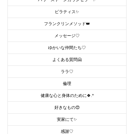
ピラティス✨
フランクリンメソッド👑
メッセージ♡
ゆかいな仲間たち♡
よくある質問🤗
ララ♡
倫理
健康な心と身体のために🍀.*
好きなもの😍
実家にて✨
感謝♡