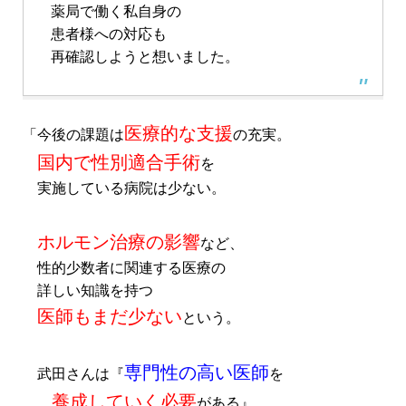
薬局で働く私自身の
患者様への対応も
再確認しようと想いました。
医療的な支援
「今後の課題は
の充実。
国内で性別適合手術
を
実施している病院は少ない。
ホルモン治療の影響
など、
性的少数者に関連する医療の
詳しい知識を持つ
医師もまだ少ない
という。
専門性の高い医師
武田さんは『
を
養成していく必要
がある』