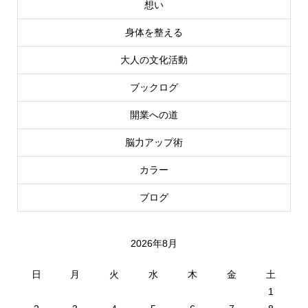
想い
身体を整える
大人の文化活動
ブックログ
開業への道
脳力アップ術
カラー
ブログ
2026年8月
日
月
火
水
木
金
土
1