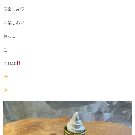
♡楽しみ♡
♡楽しみ♡
おっ…
こ…
これは