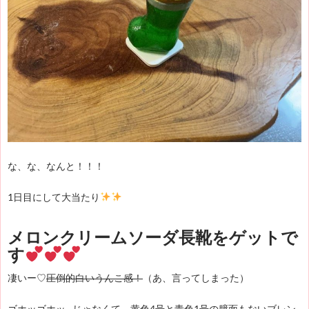
な、な、なんと！！！
1日目にして大当たり
メロンクリームソーダ長靴をゲットで
す
凄いー♡
（あ、言ってしまった）
圧倒的
白い
うんこ感！
ゴホッゴホッ…じゃなくて、黄色4号と青色1号の臆面もないブレン