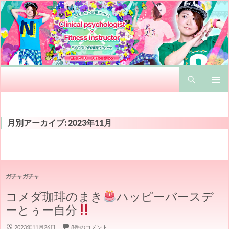
検
心と身体の居場所づくり Clinical psychologist × Fitness instructor SAORIの日溜まりPorte 岸本さおりのオフィシャルブログ
索
コ
メインメ
ン
ニュー
テ
ン
月別アーカイブ: 2023年11月
ツ
へ
ス
キ
ッ
ガチャガチャ
プ
コメダ珈琲のまき
ハッピーバースデ
ーとぅー自分
2023年11月26日
8件のコメント