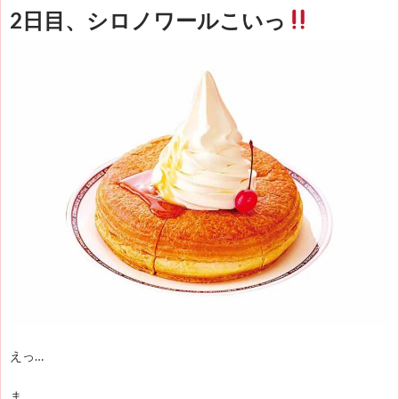
2日目、シロノワールこいっ
えっ…
ま…