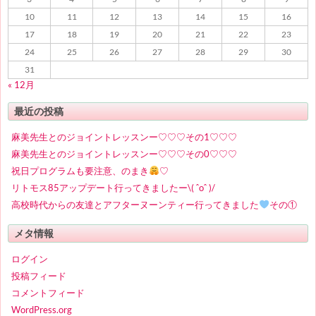
10
11
12
13
14
15
16
17
18
19
20
21
22
23
24
25
26
27
28
29
30
31
« 12月
最近の投稿
麻美先生とのジョイントレッスンー♡♡♡その1♡♡♡
麻美先生とのジョイントレッスンー♡♡♡その0♡♡♡
祝日プログラムも要注意、のまき
♡
リトモス85アップデート行ってきましたー\( ˆoˆ )/
高校時代からの友達とアフターヌーンティー行ってきました
その①
メタ情報
ログイン
投稿フィード
コメントフィード
WordPress.org