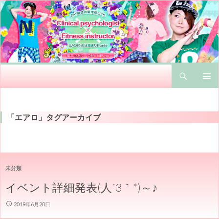
検
心と身体の居場所づくり Clinical psychologist × Fitness instructor SAORIの日溜まりPorte 岸本さおりのオフィシャルブログ
索
コ
メインメ
ン
ニュー
テ
ン
「エアロ」タグアーカイブ
ツ
へ
ス
キ
ッ
未分類
プ
イベント詳細発表(人´3｀*)～♪
2019年6月28日