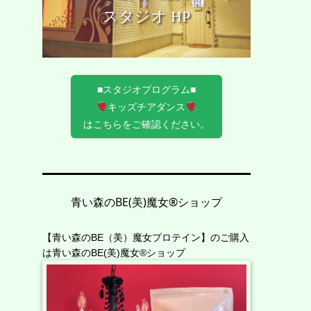
スタジオ HP
■スタジオプログラム■
キッズチアダンス
はこちらをご確認ください。
青い森のBE(美)魔女®︎ショップ
【青い森のBE（美）魔女プロテイン】のご購入
は
青い森のBE(美)魔女®︎ショップ