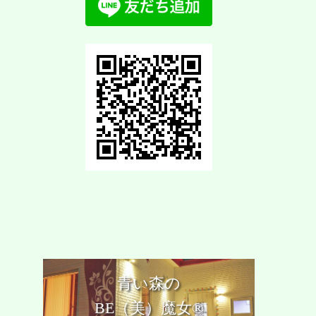
青い森の
BE（美）魔女®