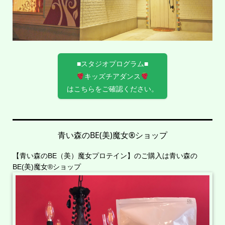
■スタジオプログラム■
キッズチアダンス
はこちらをご確認ください。
青い森のBE(美)魔女®︎ショップ
【青い森のBE（美）魔女プロテイン】のご購入は
青い森の
BE(美)魔女®︎ショップ