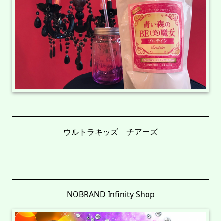
ウルトラキッズ チアーズ
NOBRAND Infinity Shop