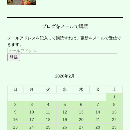
ブログをメールで購読
メールアドレスを記入して購読すれば、更新をメールで受信で
きます。
登録
2020年2月
日
月
火
水
木
金
土
1
2
3
4
5
6
7
8
9
10
11
12
13
14
15
16
17
18
19
20
21
22
23
24
25
26
27
28
29