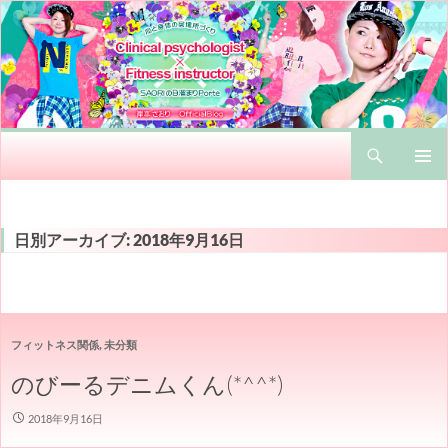
検
心と身体の居場所づくり Clinical psychologist × Fitness instructor SAORIの日溜まりPorte 岸本さおりのオフィシャルブログ
索
コ
メインメ
ン
ニュー
テ
ン
日別アーカイブ: 2018年9月16日
ツ
へ
ス
キ
ッ
フィットネス関係
,
未分類
プ
のびーるデニムくん(*^^*)
2018年9月16日