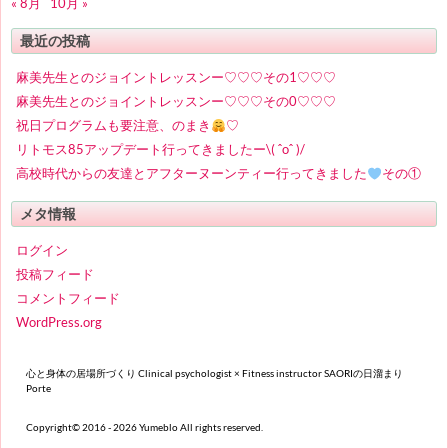
« 8月
10月 »
最近の投稿
麻美先生とのジョイントレッスンー♡♡♡その1♡♡♡
麻美先生とのジョイントレッスンー♡♡♡その0♡♡♡
祝日プログラムも要注意、のまき
♡
リトモス85アップデート行ってきましたー\( ˆoˆ )/
高校時代からの友達とアフターヌーンティー行ってきました
その①
メタ情報
ログイン
投稿フィード
コメントフィード
WordPress.org
心と身体の居場所づくり Clinical psychologist × Fitness instructor SAORIの日溜まり
Porte
Copyright© 2016 - 2026 Yumeblo All rights reserved.