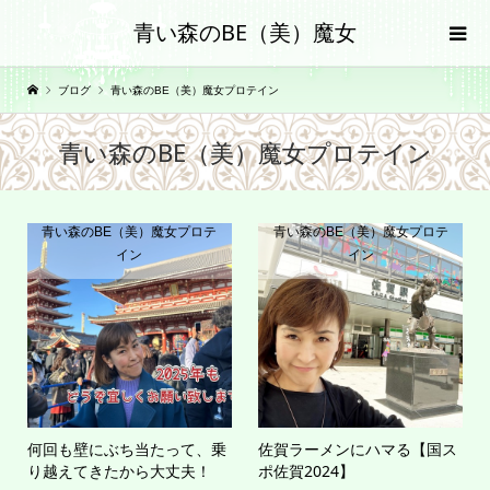
青い森のBE（美）魔女
ブログ
青い森のBE（美）魔女プロテイン
青い森のBE（美）魔女プロテイン
青い森のBE（美）魔女プロテ
青い森のBE（美）魔女プロテ
イン
イン
何回も壁にぶち当たって、乗
佐賀ラーメンにハマる【国ス
り越えてきたから大丈夫！
ポ佐賀2024】