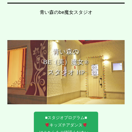
青い森のbe魔女スタジオ
青い森の
BE（美）魔女®
スタジオ HP
■スタジオプログラム■
キッズチアダンス