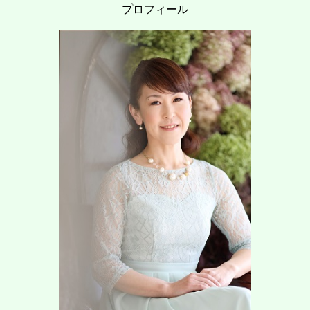
プロフィール