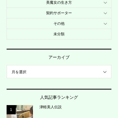
美魔女の生き方
契約サポーター
その他
未分類
アーカイブ
月を選択
人気記事ランキング
津軽美人伝説
1