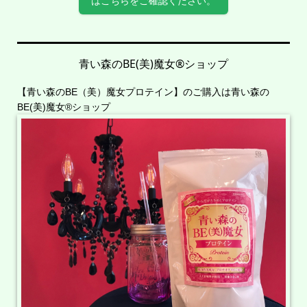
はこちらをご確認ください。
青い森のBE(美)魔女®︎ショップ
【青い森のBE（美）魔女プロテイン】のご購入は
青い森の
BE(美)魔女®︎ショップ