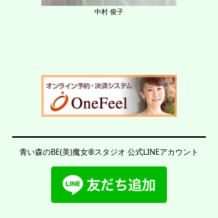
中村 俊子
青い森のBE(美)魔女®︎スタジオ 公式LINEアカウント