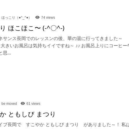
ほっこり（●^_^●）
74 views
 ほこほこ〜 (-^〇^-)
ネサンス長岡でのレッスンの後、華の湯に行ってきました～
） 大きいお風呂は気持ちイイですね～ ♪♪ お風呂上りにコーヒー
思...
be moved
61 views
か ともしび まつり
イブ長岡で すこやか ともしび まつり がありました～！ 私