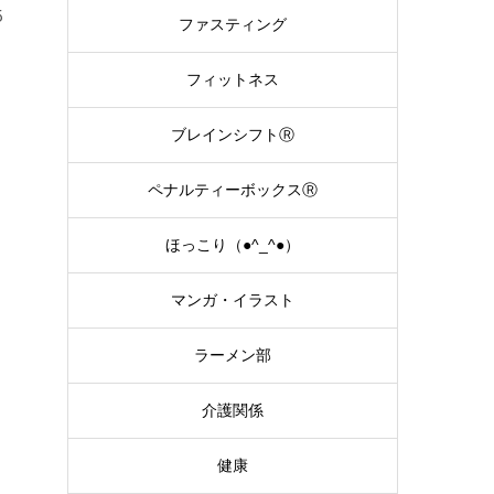
５
ファスティング
フィットネス
ブレインシフトⓇ
ペナルティーボックスⓇ
ほっこり（●^_^●）
マンガ・イラスト
ラーメン部
介護関係
健康