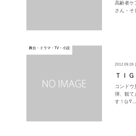
高齢者ケ
さん・そし
舞台・ドラマ・TV・小説
2012.09.28
ＴＩＧ
コンドウ
弾、観て
す！(≧∇..