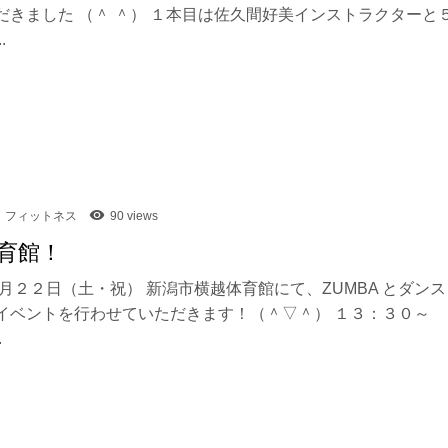
だきました （＾ ＾） １本目は佐久間好美インストラクターと
.
フィットネス
90 views
育館！
月２２日（土・祝） 新潟市横越体育館にて、ZUMBA とダンス
イベントを行わせていただきます！（＾▽＾） １３：３０～
.