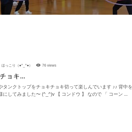
ほっこり（●^_^●）
76 views
チョキ…
やタンクトップをチョキチョキ切って楽しんでいます ♪♪ 背中
にしてみました〜 (^_^)v 【 コンドウ 】 なので 「 コーン ...