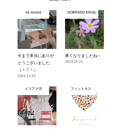
be moved
NOBRAND Infinity
今まで本当にありが
寒くなりましたね～
2024.10.21
とうございました
（＾▽＾）
2024.12.23
イスアクⓇ
フィットネス