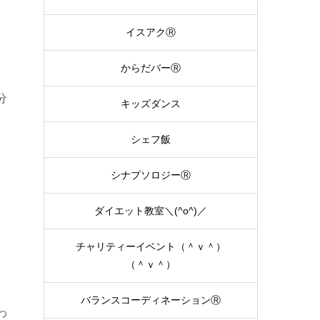
イスアクⓇ
からだバーⓇ
分
キッズダンス
シェフ飯
シナプソロジーⓇ
ダイエット教室＼(^o^)／
チャリティーイベント（＾ｖ＾）
（＾ｖ＾）
バランスコーディネーションⓇ
わ