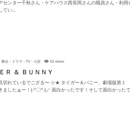
アセンター千秋さん・ケアハウス西長岡さんの職員さん・利用
てい...
舞台・ドラマ・TV・小説
62 views
ＥＲ ＆ ＢＵＮＮＹ
見切れているでござる〜 ☆★ タイガー＆バニー、劇場版第１
きましたぁー！(-^〇^-)／ 面白かったです！そして面白かった
.