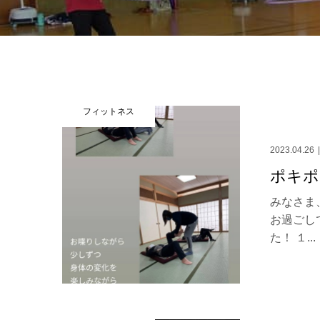
フィットネス
2023.04.26
ポキポ
みなさま、
お過ごし
た！ １...