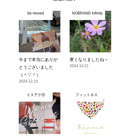
be moved
NOBRAND Infinity
今まで本当にありが
寒くなりましたね～
2024.10.21
とうございました
（＾▽＾）
2024.12.23
イスアクⓇ
フィットネス