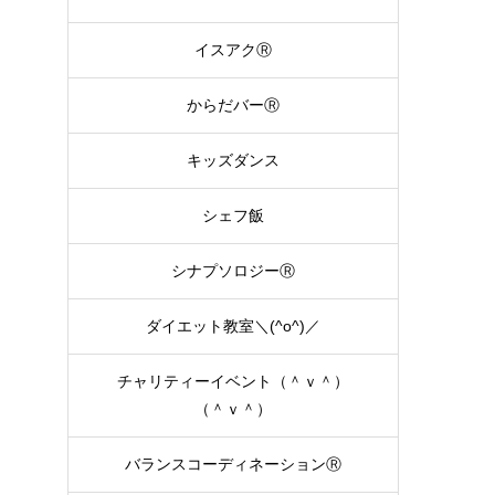
イスアクⓇ
からだバーⓇ
キッズダンス
シェフ飯
シナプソロジーⓇ
ダイエット教室＼(^o^)／
チャリティーイベント（＾ｖ＾）
（＾ｖ＾）
バランスコーディネーションⓇ