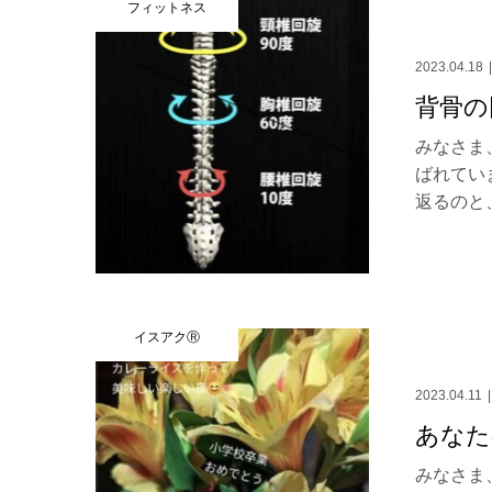
フィットネス
2023.04.18
背骨の
みなさま
ばれてい
返るのと、.
イスアクⓇ
2023.04.11
あなた
みなさま