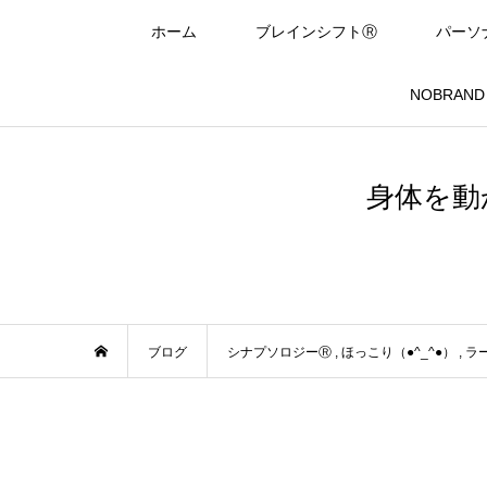
ホーム
ブレインシフトⓇ
パーソ
NOBRAND In
身体を動
ブログ
シナプソロジーⓇ
,
ほっこり（●^_^●）
,
ラ