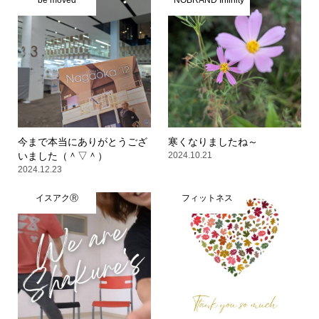
be moved
NOBRAND Infinity
今まで本当にありがとうござ
寒くなりましたね～
いました（＾▽＾）
2024.10.21
2024.12.23
イスアクⓇ
フィットネス