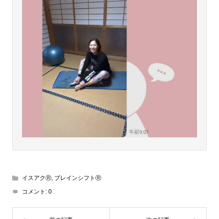
イスアクⓇ
,
ブレインシフトⓇ
コメント:
0