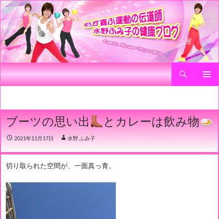
検
心が喜ぶ運動の伝道師 水野ふみ子の健康ブログ
索
コ
メインメ
ン
ニュー
テ
ン
ブーツの思い出
とカレーは飲み物
ツ
へ
2021年11月17日
水野 ふみ子
ス
キ
ッ
切り取られた空間が、一面真っ青。
プ