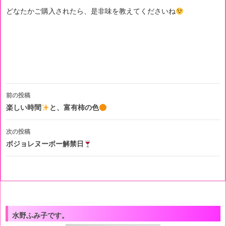
どなたかご購入されたら、是非味を教えてくださいね
投
前の投稿
稿
楽しい時間
と、富有柿の色
ナ
次の投稿
ビ
ボジョレヌーボー解禁日
ゲ
ー
シ
ョ
水野ふみ子です。