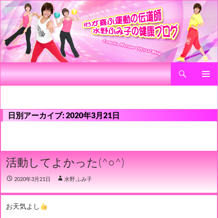
検
心が喜ぶ運動の伝道師 水野ふみ子の健康ブログ
索
コ
メインメ
ン
ニュー
テ
ン
日別アーカイブ: 2020年3月21日
ツ
へ
ス
キ
活動してよかった(^○^)
ッ
プ
2020年3月21日
水野 ふみ子
お天気よし