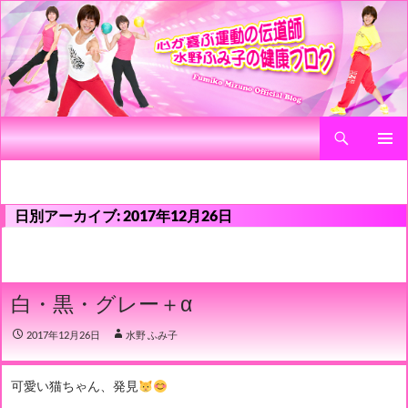
検
心が喜ぶ運動の伝道師 水野ふみ子の健康ブログ
索
コ
メインメ
ン
ニュー
テ
ン
日別アーカイブ: 2017年12月26日
ツ
へ
ス
キ
白・黒・グレー＋α
ッ
プ
2017年12月26日
水野 ふみ子
可愛い猫ちゃん、発見