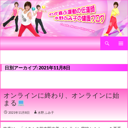
検
心が喜ぶ運動の伝道師 水野ふみ子の健康ブログ
索
コ
メインメ
ン
ニュー
テ
ン
日別アーカイブ: 2021年11月8日
ツ
へ
ス
キ
オンラインに終わり、オンラインに始
ッ
プ
まる
2021年11月8日
水野 ふみ子