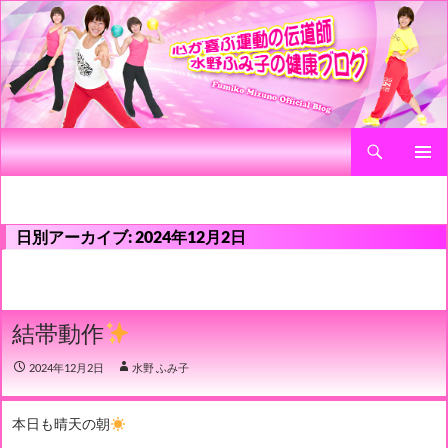
検
心が喜ぶ運動の伝道師 水野ふみ子の健康ブログ
索
コ
メインメ
ン
ニュー
テ
ン
日別アーカイブ: 2024年12月2日
ツ
へ
ス
キ
結帯動作
ッ
プ
2024年12月2日
水野 ふみ子
本日も晴天の朝